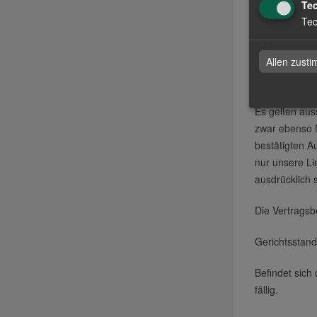
Te
Da jedes Prod
Tec
entsprechende
Mindermengen
Allen zust
Zahlungs
Es gelten aus
zwar ebenso f
bestätigten A
nur unsere Li
ausdrücklich 
Die Vertrags
Gerichtsstand
Befindet sich
fällig.