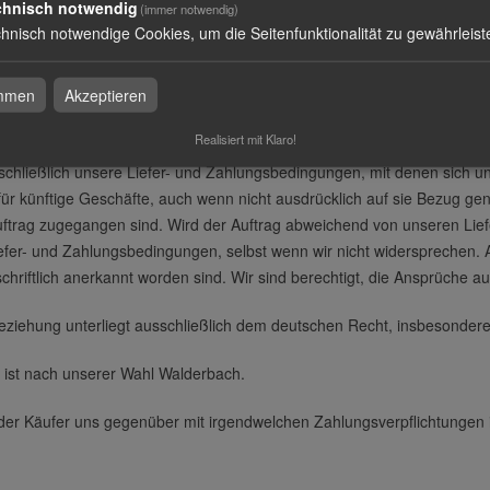
chnisch notwendig
(immer notwendig)
ukt ein Minimum an Aufwand erfordert, unabhängig von dessen Auflage 
hnisch notwendige Cookies, um die Seitenfunktionalität zu gewährleist
r Mindestbestellwert enthalten (Aufwand für die Erstellung der Druckd
berücksichtigung).
immen
Akzeptieren
bedingungen
Realisiert mit Klaro!
schließlich unsere Liefer- und Zahlungsbedingungen, mit denen sich un
ür künftige Geschäfte, auch wenn nicht ausdrücklich auf sie Bezug ge
uftrag zugegangen sind. Wird der Auftrag abweichend von unseren Lief
efer- und Zahlungsbedingungen, selbst wenn wir nicht widersprechen. 
schriftlich anerkannt worden sind. Wir sind berechtigt, die Ansprüche
beziehung unterliegt ausschließlich dem deutschen Recht, insbesonde
 ist nach unserer Wahl Walderbach.
 der Käufer uns gegenüber mit irgendwelchen Zahlungsverpflichtungen