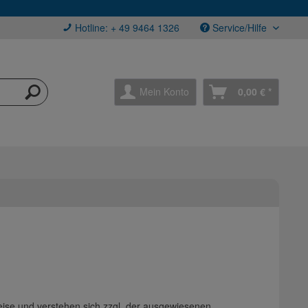
Hotline: + 49 9464 1326
Service/Hilfe
Mein Konto
0,00 € *
eise und verstehen sich zzgl. der ausgewiesenen