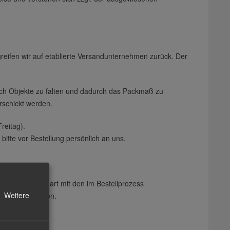
reifen wir auf etablierte Versandunternehmen zurück. Der
ich Objekte zu falten und dadurch das Packmaß zu
rschickt werden.
reitag).
itte vor Bestellung persönlich an uns.
t je nach Warenart mit den im Bestellprozess
Weitere
ationen erfolgen.