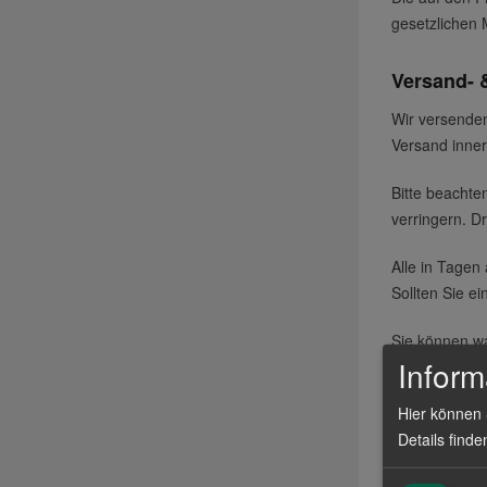
gesetzlichen 
Versand- 
Wir versenden
Versand inner
Bitte beachte
verringern. D
Alle in Tagen
Sollten Sie e
Sie können w
Inform
Lieferungen s
Hier können 
ausgewiesenen
Details finde
Mindestbe