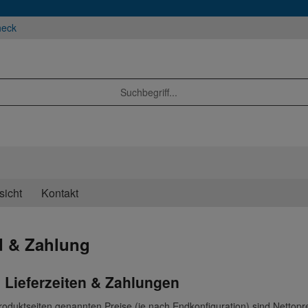
heck
sicht
Kontakt
d & Zahlung
 Lieferzeiten & Zahlungen
roduktseiten genannten Preise (je nach Endkonfiguration) sind Nettopr