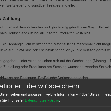
Mehrwertsteuer und sonstiger Preisbestandteile.
& Zahlung
 immer auf dem sichersten und gleichzeitig günstigsten Weg. Hierbei g
halb Deutschlands ist bei all unseren Produkten kostenlos.
n Sie: Abhängig vom verwendeten Material ist es manchmal nicht mögl
rucke auf LKW-Plane oder selbstklebende Vinyl-Folie müssen gerollt ve
 angegeben Lieferzeiten beziehen sich auf die Wochentage (Montag – F
ine Zustellung oder Produktion am Samstag wünschen, wenden Sie sich b
ahlweise per Rechnung, PayPal oder Vorkasse bezahlen.
ationen, die wir speichern
ind nur an Lieferadressen in Deutschland möglich. Die Lieferung erfolg
Sie einsehen und anpassen, welche Information wir über Sie sammeln.
 Versand Dienstleistern. Dabei kann jedoch keine Lieferung an Packst
n Sie in unserer
Datenschutzerklärung
.
stellwert